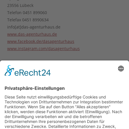
23556 Lübeck
Telefon 0451 899060
Telefax 0451 8990634
info[at]das-agenturhaus.de
www.das-agenturhaus.de
www.facebook.de/dasagenturhaus
www.instagram.com/dasagenturhaus
© 2026 Das AgenturHaus GmbH .